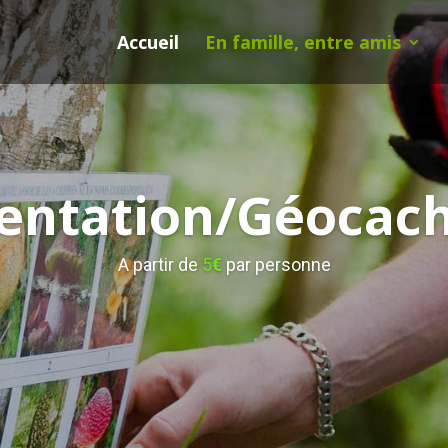
Accueil
En famille, entre amis
entation/Géocac
A partir de
5
€
par personne