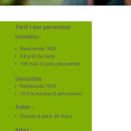
Tarif ( par personne):
Orientation
:
Randonnée 1h30
5 € prêt de carte
10€ mini 12 pers (encadrée)
Géocaching
:
Randonnée 1h30
10 € la montre (3 personnes)
Public :
Enfants à partir de 4 ans
Infos :