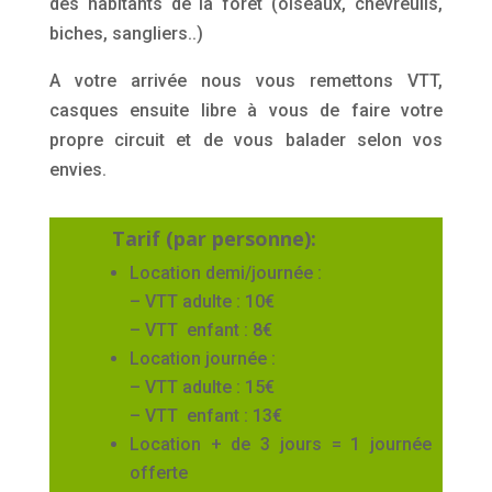
des habitants de la forêt (oiseaux, chevreuils,
biches, sangliers..)
A votre arrivée nous vous remettons VTT,
casques ensuite libre à vous de faire votre
propre circuit et de vous balader selon vos
envies.
Tarif (par personne):
Location demi/journée :
– VTT adulte : 10€
– VTT enfant : 8€
Location journée :
– VTT adulte : 15€
– VTT enfant : 13€
Location + de 3 jours = 1 journée
offerte